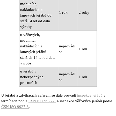
mobilních,
nakládacích a
1 rok
2 roky
lanových jeřábů do
stáří 14 let od data
výroby
u věžových,
mobilních,
nakládacích a
neprovádí
1 rok
lanových jeřábů
se
starších 14 let od data
výroby
u jeřábů v
neprovádí
nebezpečných
1 rok
se
prostorách
U jeřábů a zdvihacích zařízení se dále provádí
inspekce jeřábů
v
termínech podle
ČSN ISO 9927-1
a inspekce věžových jeřábů podle
ČSN ISO 9927-3
.