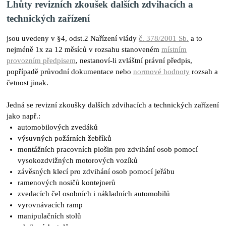
Lhůty revizních zkoušek dalších zdvihacích a
technických zařízení
jsou uvedeny v §4, odst.2 Nařízení vlády
č.
378/2001 Sb.
a to
nejméně 1x za 12 měsíců v rozsahu stanoveném
místním
provozním předpisem
, nestanoví-li zvláštní
právní předpis
,
popřípadě průvodní dokumentace nebo
normové hodnoty
rozsah a
četnost jinak.
Jedná se revizní zkoušky dalších zdvihacích a technických zařízení
jako např.:
automobilových zvedáků
výsuvných požárních žebříků
montážních pracovních plošin pro zdvihání osob pomocí
vysokozdvižných motorových vozíků
závěsných klecí pro zdvihání osob pomocí jeřábu
ramenových nosičů kontejnerů
zvedacích čel osobních i nákladních automobilů
vyrovnávacích ramp
manipulačních stolů