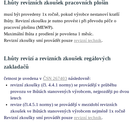
Lhůty revizních zkoušek pracovních plošin
musí být provedeny 1x ročně, pokud výrobce nestanoví kratší
lhůty. Revizní zkoušku je nutno provést i při převodu péče o
pracovní plošinu (MEWP).
Maximální lhůta z prodlení je povolena 1 měsíc.
Revizní zkoušky smí provádět pouze
revizní technik
.
Lhůty revizí a revizních zkoušek regálových
zakladačů
četnost je uvedena v
ČSN 267403
následovně:
revizní zkoušky (čl. 4.4.1 normy) se provádějí v průběhu
provozu ve lhůtách stanovených výrobcem, nejpozději po dvou
letech
revize (čl.4.5.1 normy) se provádějí v mezidobí revizních
zkoušek ve lhůtách stanovených výrobcem nejméně 1x ročně
Revizní zkoušky smí provádět pouze
revizní technik
.