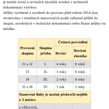
je termín revizí a revizních zkoušek uveden v technické
dokumentaci výrobce.
Jeřáby vyrobené a uvedené do provozu před rokem 2014 jsou
revidovány v termínech stanovených podle zařazení jeřábů do
skupin, uvedených v technické dokumentaci nebo Knize jeřábu viz
tabulka.
Četnost provádění
Provozní
Skupina
Revizní
skupina
jeřábu
Revize
zkouška
J1 a J2
I.
4 roky
8 roků
J3
II.
3 roky
6 roků
J4
III.
2 roky
4 roky
J5 a J6
IV.
1 rok
2 roky
Stanovené lhůty je možné překročit nejdéle
o 3 měsíce.
u věžových,