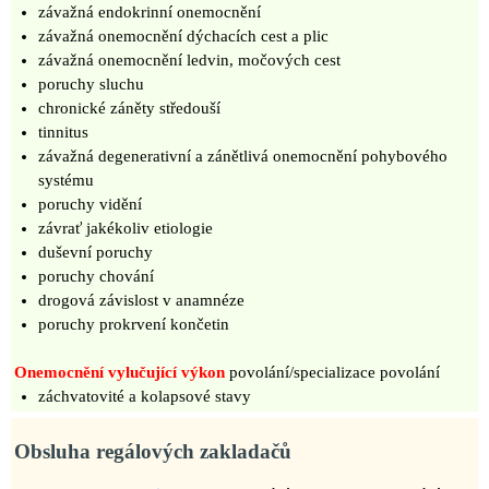
závažná endokrinní onemocnění
závažná onemocnění dýchacích cest a plic
závažná onemocnění ledvin, močových cest
poruchy sluchu
chronické záněty středouší
tinnitus
závažná degenerativní a zánětlivá onemocnění pohybového
systému
poruchy vidění
závrať jakékoliv etiologie
duševní poruchy
poruchy chování
drogová závislost v anamnéze
poruchy prokrvení končetin
Onemocnění vylučující výkon
povolání/specializace povolání
záchvatovité a kolapsové stavy
Obsluha regálových zakladačů