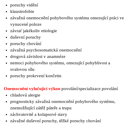
poruchy vidění
klaustrofobie
závažná onemocnění pohybového systému omezující práci ve
vynucené poloze
závrať jakékoliv etiologie
duševní poruchy
poruchy chování
závažná psychosomatická onemocnění
drogová závislost v anamnéze
nemoci pohybového systému, omezující pohyblivost a
svalovou sílu
poruchy prokrvení končetin
Onemocnění vylučující výkon
povolání/specializace povolání
chladová alergie
prognosticky závažná onemocnění pohybového systému,
znemožňující zátěž páteře a trupu
záchvatovité a kolapsové stavy
závažné duševní poruchy, těžké poruchy chování