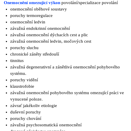
Onemocnění omezující výkon
povolání/specializace povolání
onemocnění oběhové soustavy
poruchy termoregulace
onemocnění ledvin
závažná endokrinní onemocnění
závažná onemocnění dýchacích cest a plic
závažná onemocnění ledvin, močových cest
poruchy sluchu
chronické záněty středouší
tinnitus
závažná degenerativní a zánětlivá onemocnění pohybového
systému.
poruchy vidění
klaustrofobie
závažná onemocnění pohybového systému omezující práci ve
vynucené poloze.
závrať jakékoliv etiologie
duševní poruchy
poruchy chování
závažná psychosomatická onemocnění