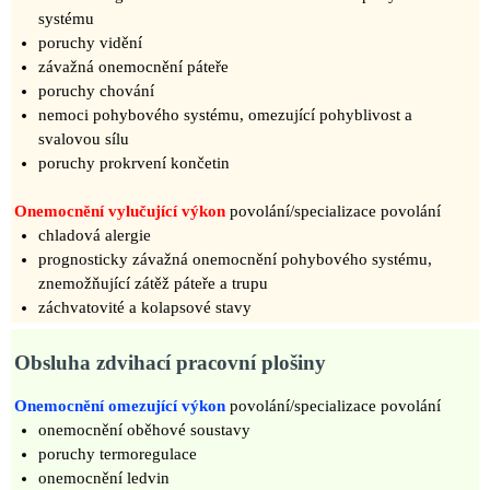
systému
poruchy vidění
závažná onemocnění páteře
poruchy chování
nemoci pohybového systému, omezující pohyblivost a
svalovou sílu
poruchy prokrvení končetin
Onemocnění vylučující výkon
povolání/specializace povolání
chladová alergie
prognosticky závažná onemocnění pohybového systému,
znemožňující zátěž páteře a trupu
záchvatovité a kolapsové stavy
Obsluha zdvihací pracovní plošiny
Onemocnění omezující výkon
povolání/specializace povolání
onemocnění oběhové soustavy
poruchy termoregulace
onemocnění ledvin