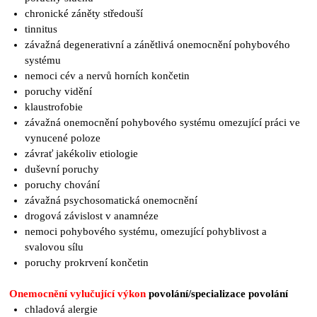
chronické záněty středouší
tinnitus
závažná degenerativní a zánětlivá onemocnění pohybového
systému
nemoci cév a nervů horních končetin
poruchy vidění
klaustrofobie
závažná onemocnění pohybového systému omezující práci ve
vynucené poloze
závrať jakékoliv etiologie
duševní poruchy
poruchy chování
závažná psychosomatická onemocnění
drogová závislost v anamnéze
nemoci pohybového systému, omezující pohyblivost a
svalovou sílu
poruchy prokrvení končetin
Onemocnění vylučující výkon
povolání/specializace povolání
chladová alergie