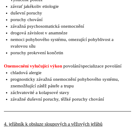
závrať jakékoliv etiologie
duševní poruchy
poruchy chování
závažná psychosomatická onemocnění
drogová závislost v anamnéze
nemoci pohybového systému, omezující pohyblivost a
svalovou sílu
poruchy prokrvení končetin
Onemocnění vylučující výkon
povolání/specializace povolání
chladová alergie
prognosticky závažná onemocnění pohybového systému,
znemožňující zátěž páteře a trupu
záchvatovité a kolapsové stavy
závažné duševní poruchy, těžké poruchy chování
4. jeřábník k obsluze sloupových a věžových jeřábů