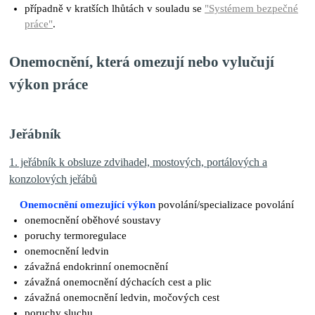
případně v kratších lhůtách v souladu se
"Systémem bezpečné
práce"
.
Onemocnění, která omezují nebo vylučují
výkon práce
Jeřábník
1. jeřábník k obsluze zdvihadel, mostových, portálových a
konzolových jeřábů
Onemocnění omezující výkon
povolání/specializace povolání
onemocnění oběhové soustavy
poruchy termoregulace
onemocnění ledvin
závažná endokrinní onemocnění
závažná onemocnění dýchacích cest a plic
závažná onemocnění ledvin, močových cest
poruchy sluchu