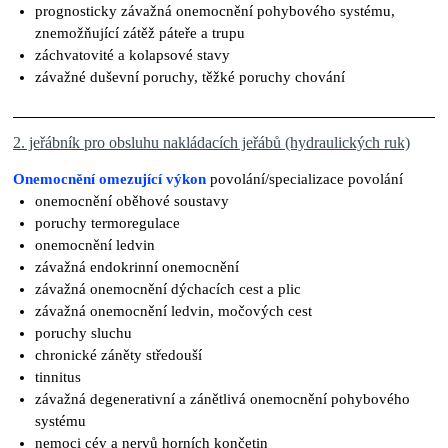
prognosticky závažná onemocnění pohybového systému,
znemožňující zátěž páteře a trupu
záchvatovité a kolapsové stavy
závažné duševní poruchy, těžké poruchy chování
2. jeřábník pro obsluhu nakládacích jeřábů (hydraulických ruk)
Onemocnění omezující výkon
povolání/specializace povolání
onemocnění oběhové soustavy
poruchy termoregulace
onemocnění ledvin
závažná endokrinní onemocnění
závažná onemocnění dýchacích cest a plic
závažná onemocnění ledvin, močových cest
poruchy sluchu
chronické záněty středouší
tinnitus
závažná degenerativní a zánětlivá onemocnění pohybového
systému
nemoci cév a nervů horních končetin