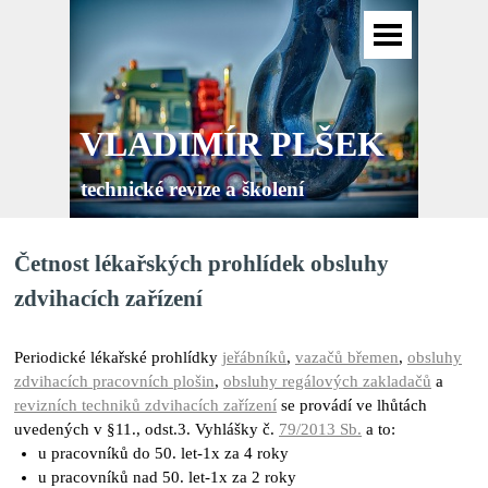
VLADIMÍR PLŠEK
technické revize a školení
Četnost lékařských prohlídek obsluhy
zdvihacích zařízení
Periodické lékařské prohlídky
jeřábníků
,
vazačů břemen
,
obsluhy
zdvihacích pracovních plošin
,
obsluhy regálových zakladačů
a
revizních techniků zdvihacích zařízení
se provádí
ve lhůtách
uvedených v
§11., odst.3. Vyhlášky č.
79/2013 Sb.
a to:
u pracovníků do 50. let-1x za 4 roky
u pracovníků nad 50. let-1x za 2 roky