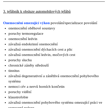
3. jeřábník k obsluze automobilových jeřábů
Onemocnění omezující výkon
povolání/specializace povolání
onemocnění oběhové soustavy
poruchy termoregulace
onemocnění ledvin
závažná endokrinní onemocnění
závažná onemocnění dýchacích cest a plic
závažná onemocnění ledvin, močových cest
poruchy sluchu
chronické záněty středouší
tinnitus
závažná degenerativní a zánětlivá onemocnění pohybového
systému
nemoci cév a nervů horních končetin
poruchy vidění
klaustrofobie
závažná onemocnění pohybového systému omezující práci ve
vynucené poloze